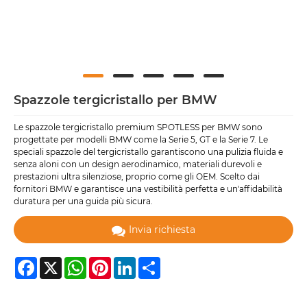
Spazzole tergicristallo per BMW
Le spazzole tergicristallo premium SPOTLESS per BMW sono
progettate per modelli BMW come la Serie 5, GT e la Serie 7. Le
speciali spazzole del tergicristallo garantiscono una pulizia fluida e
senza aloni con un design aerodinamico, materiali durevoli e
prestazioni ultra silenziose, proprio come gli OEM. Scelto dai
fornitori BMW e garantisce una vestibilità perfetta e un'affidabilità
duratura per una guida più sicura.
Invia richiesta
Facebook
X
WhatsApp
Pinterest
LinkedIn
Share