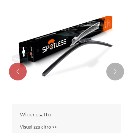
Tergicristalli da parabrezza per Renault
Scenic
Visualizza altro >>

