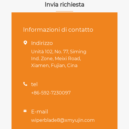
Invia richiesta
Informazioni di contatto
Indirizzo

Unità 102, No. 77, Siming
Ind. Zone, Meixi Road,
Xiamen, Fujian, Cina
tel

+86-592-7230097
E-mail

wiperblade8@xmyujin.com