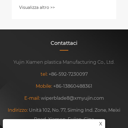
Contattaci
Yujin Xiamen plastica Manufacturing Co., Ltd.
tel:
+86-592-7230097
Mobile:
+86-13860488361
E-mail:
wiperblade8@xmyujin.com
Indirizzo:
Unità 102, No. 77, Siming Ind. Zone, Meixi
Road, Xiamen, Fujian, Cina
X