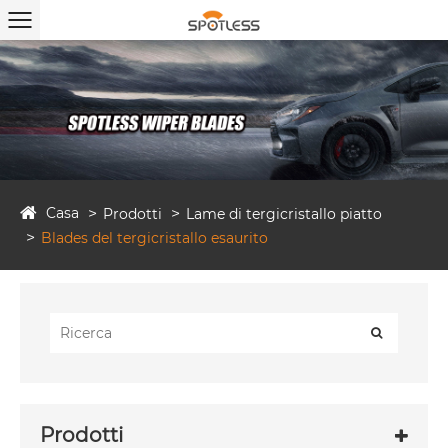
Casa
Prodotti
Lame di tergicristallo piatto
Blades del tergicristallo esaurito
Prodotti