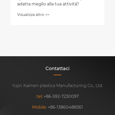
adatta meglio alla tua attività?
Visualizza altro >>
Contattaci
Yujin Xiamen plastica Manufacturing Co., Ltd.
tel:
+86-592-7230097
Mobile:
+86-13860488361