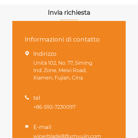
Invia richiesta
Informazioni di contatto
Indirizzo

Unità 102, No. 77, Siming
Ind. Zone, Meixi Road,
Xiamen, Fujian, Cina
tel

+86-592-7230097
E-mail

wiperblade8@xmyujin.com