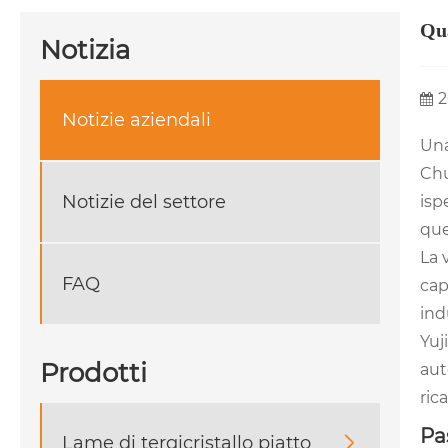
Qua
Notizia
2
Notizie aziendali
Una
Chu
Notizie del settore
isp
que
La 
FAQ
cap
ind
Yuj
Prodotti
aut
ric
Pa
Lame di tergicristallo piatto
