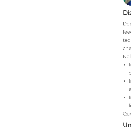
Di
Dop
fee
tec
che
Nel
I
c
I
e
I
Que
Un