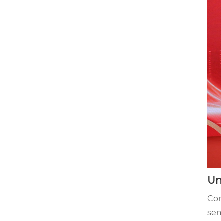
Un
Com
sem