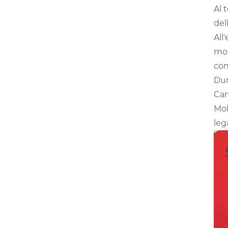
Al 
del
All
mol
con
Dur
Cam
Mol
leg