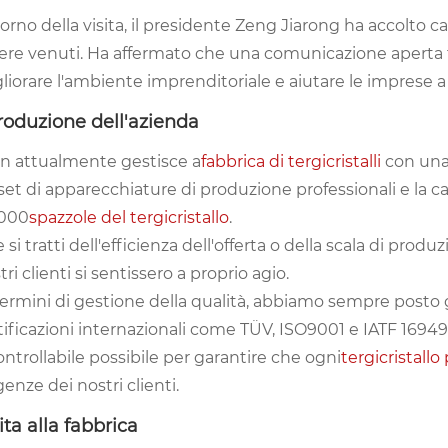
giorno della visita, il presidente Zeng Jiarong ha accolto c
ere venuti. Ha affermato che una comunicazione aperta 
liorare l'ambiente imprenditoriale e aiutare le imprese
roduzione dell'azienda
in attualmente gestisce a
fabbrica di tergicristalli
con una 
set di apparecchiature di produzione professionali e la c
.000
spazzole del tergicristallo
.
 si tratti dell'efficienza dell'offerta o della scala di pro
tri clienti si sentissero a proprio agio.
termini di gestione della qualità, abbiamo sempre posto 
tificazioni internazionali come TÜV, ISO9001 e IATF 1694
ontrollabile possibile per garantire che ogni
tergicristallo
genze dei nostri clienti.
ita alla fabbrica