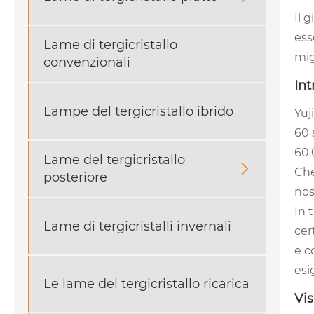
Il 
ess
Lame di tergicristallo
mig
convenzionali
Int
Lampe del tergicristallo ibrido
Yuj
60 
60
Lame del tergicristallo

Che
posteriore
nos
In 
Lame di tergicristalli invernali
cer
e c
esi
Le lame del tergicristallo ricarica
Vis