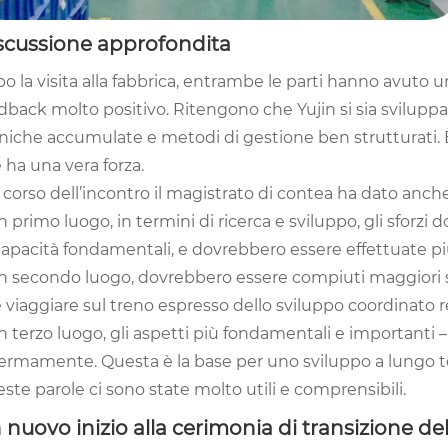
scussione approfondita
o la visita alla fabbrica, entrambe le parti hanno avuto 
dback molto positivo. Ritengono che Yujin si sia svilup
niche accumulate e metodi di gestione ben strutturati.
 ha una vera forza.
 corso dell’incontro il magistrato di contea ha dato anche
n primo luogo, in termini di ricerca e sviluppo, gli sforzi
apacità fondamentali, e dovrebbero essere effettuate più
n secondo luogo, dovrebbero essere compiuti maggiori sfor
 viaggiare sul treno espresso dello sviluppo coordinato r
n terzo luogo, gli aspetti più fondamentali e importanti
fermamente. Questa è la base per uno sviluppo a lungo 
ste parole ci sono state molto utili e comprensibili.
 nuovo inizio alla cerimonia di transizione de