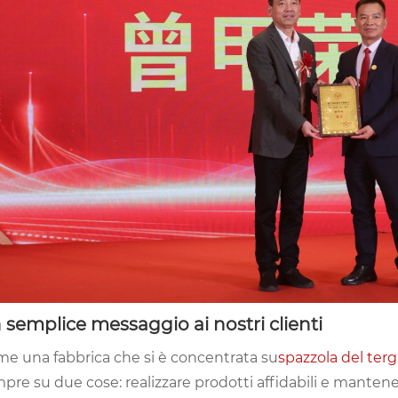
 semplice messaggio ai nostri clienti
e una fabbrica che si è concentrata su
spazzola del tergi
pre su due cose: realizzare prodotti affidabili e mantener