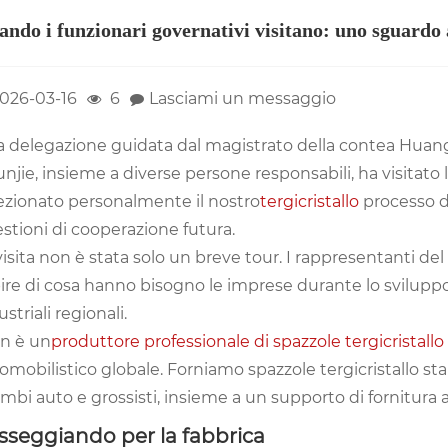
ndo i funzionari governativi visitano: uno sguardo al
026-03-16
6
Lasciami un messaggio
 delegazione guidata dal magistrato della contea Huang
njie, insieme a diverse persone responsabili, ha visitato
ezionato personalmente il nostro
tergicristallo
processo di
stioni di cooperazione futura.
visita non è stata solo un breve tour. I rappresentanti d
ire di cosa hanno bisogno le imprese durante lo sviluppo
ustriali regionali.
in è un
produttore professionale di spazzole tergicristall
omobilistico globale. Forniamo spazzole tergicristallo stabili
ambi auto e grossisti, insieme a un supporto di fornitura a
sseggiando per la fabbrica